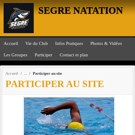
Panneau de gestion des cookies
SEGRE NATATION
Accueil
Vie du Club
Infos Pratiques
Photos & Vidéos
Les Groupes
Participer
Contact et plan
Accueil
Participer au site
PARTICIPER AU SITE